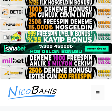
İçeriğe
atla
Menü