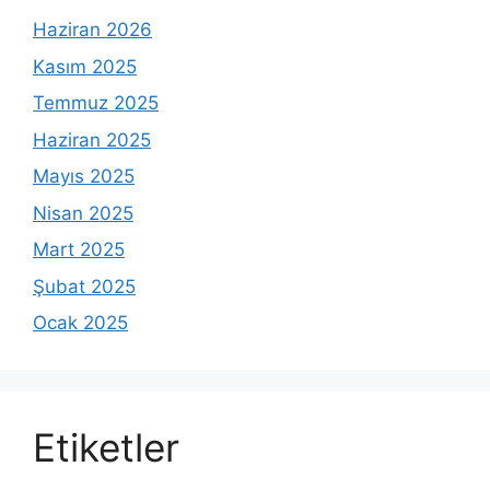
Haziran 2026
Kasım 2025
Temmuz 2025
Haziran 2025
Mayıs 2025
Nisan 2025
Mart 2025
Şubat 2025
Ocak 2025
Etiketler