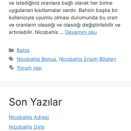
ve istediğiniz oranlara bağlı olarak her birine
uygulanan kısıtlamalar vardır. Bahsin başka bir
kullanıcıyla uyumlu olması durumunda bu oran
ve oranların olasılığı ve olasılığı değiştirilebilir ve
artırılabilir. Nicobahis …
Devamını oku
Kategoriler
Bahis
Etiketler
Nicobahis Bonus
,
Nicobahis Erişim Bilgileri
Yorum yap
Son Yazılar
Nicobahis Adresi
Nicobahis Giriş