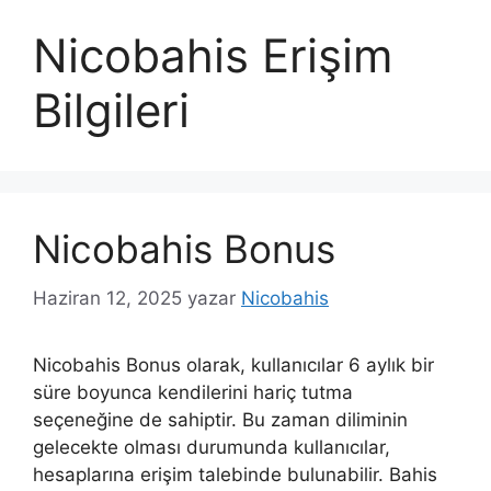
Nicobahis Erişim
Bilgileri
Nicobahis Bonus
Haziran 12, 2025
yazar
Nicobahis
Nicobahis Bonus olarak, kullanıcılar 6 aylık bir
süre boyunca kendilerini hariç tutma
seçeneğine de sahiptir. Bu zaman diliminin
gelecekte olması durumunda kullanıcılar,
hesaplarına erişim talebinde bulunabilir. Bahis