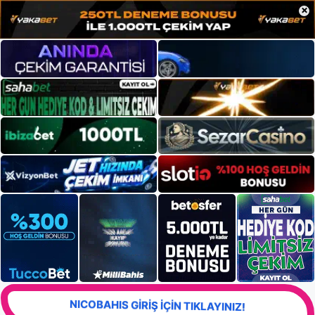
×
NICOBAHIS GİRİŞ İÇİN TIKLAYINIZ!