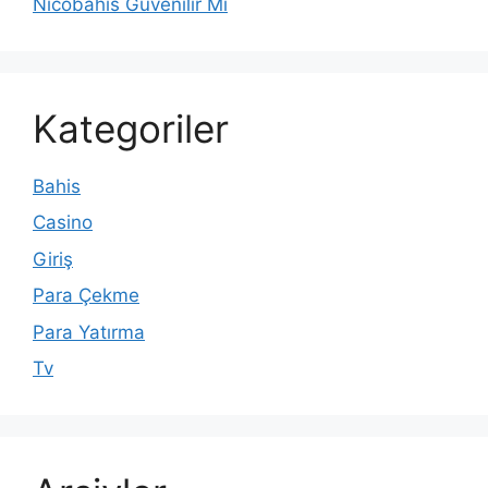
Nicobahis Güvenilir Mi
Kategoriler
Bahis
Casino
Giriş
Para Çekme
Para Yatırma
Tv