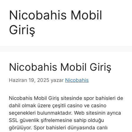
Nicobahis Mobil
Giriş
Nicobahis Mobil Giriş
Haziran 19, 2025
yazar
Nicobahis
Nicobahis Mobil Giriş sitesinde spor bahisleri de
dahil olmak üzere çeşitli casino ve casino
seçenekleri bulunmaktadır. Web sitesinin ayrıca
SSL güvenlik şifrelemesine sahip olduğu
görülüyor. Spor bahisleri dünyasında canlı