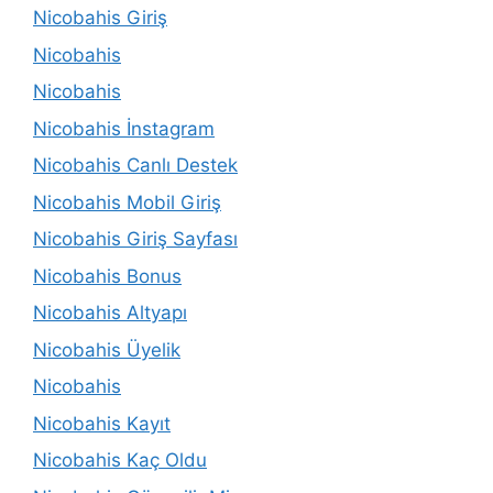
Nicobahis Giriş
Nicobahis
Nicobahis
Nicobahis İnstagram
Nicobahis Canlı Destek
Nicobahis Mobil Giriş
Nicobahis Giriş Sayfası
Nicobahis Bonus
Nicobahis Altyapı
Nicobahis Üyelik
Nicobahis
Nicobahis Kayıt
Nicobahis Kaç Oldu