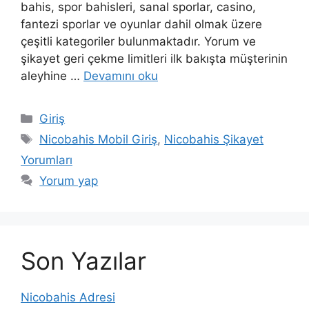
bahis, spor bahisleri, sanal sporlar, casino,
fantezi sporlar ve oyunlar dahil olmak üzere
çeşitli kategoriler bulunmaktadır. Yorum ve
şikayet geri çekme limitleri ilk bakışta müşterinin
aleyhine …
Devamını oku
Kategoriler
Giriş
Etiketler
Nicobahis Mobil Giriş
,
Nicobahis Şikayet
Yorumları
Yorum yap
Son Yazılar
Nicobahis Adresi