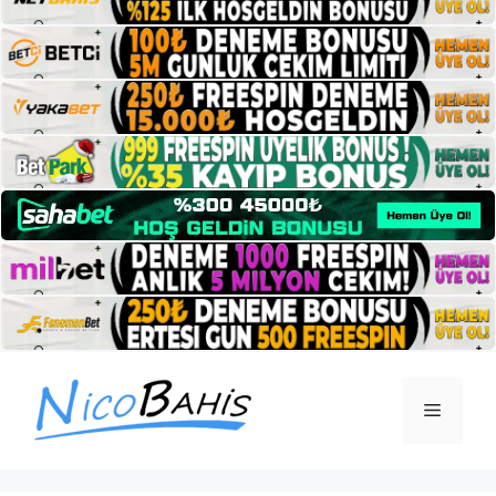
İçeriğe
atla
Menü