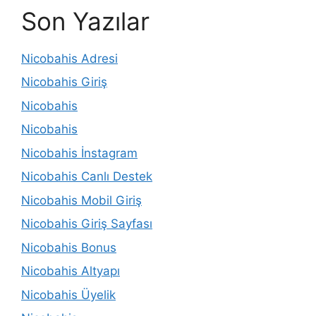
Son Yazılar
Nicobahis Adresi
Nicobahis Giriş
Nicobahis
Nicobahis
Nicobahis İnstagram
Nicobahis Canlı Destek
Nicobahis Mobil Giriş
Nicobahis Giriş Sayfası
Nicobahis Bonus
Nicobahis Altyapı
Nicobahis Üyelik