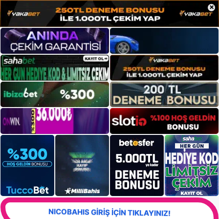
×
NICOBAHIS GİRİŞ İÇİN TIKLAYINIZ!